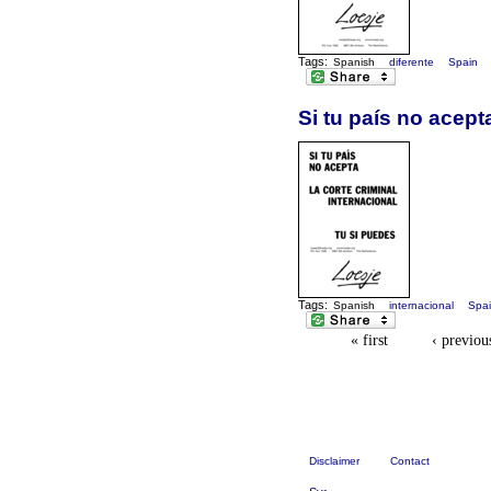
Tags:
Spanish
diferente
Spain
Si tu país no acepta
Tags:
Spanish
internacional
Spa
« first
‹ previou
Disclaimer
Contact