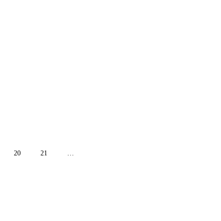
20
21
…