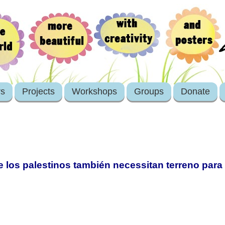
rs
Projects
Workshops
Groups
Donate
e los palestinos también necessitan terreno para