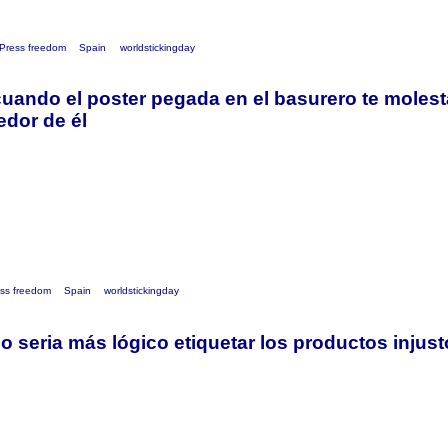
Press freedom
Spain
worldstickingday
uando el poster pegada en el basurero te molest
edor de él
ss freedom
Spain
worldstickingday
 seria más lógico etiquetar los productos injus