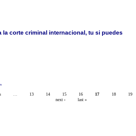
 la corte criminal internacional, tu si puedes
in
s
…
13
14
15
16
17
18
19
next ›
last »