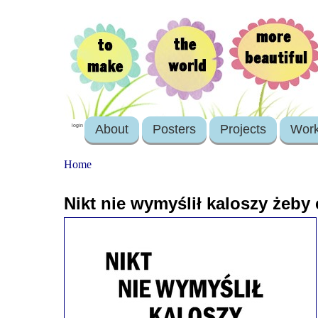
About
Posters
Projects
Wor
login
Home
Nikt nie wymyślił kaloszy żeb