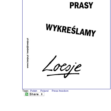
Tags:
Polish
Poland
Press freedom