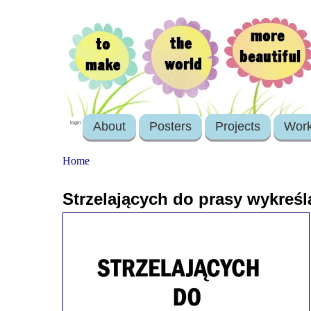
About
Posters
Projects
Wor
login
Home
Strzelających do prasy wykreś