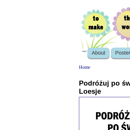
About
Poste
login
Home
Podróżuj po św
Loesje