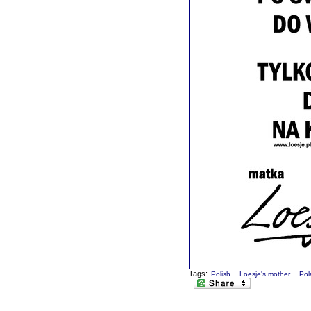
Tags:
Polish
Loesje's mother
Pol