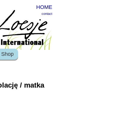
HOME
contact
Shop
lację / matka