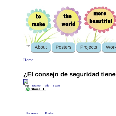
About
Posters
Projects
Wor
login
Home
¿El consejo de seguridad tien
Tags:
Spanish
año
Spain
Disclaimer
Contact