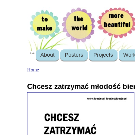
About
Posters
Projects
Wor
login
Home
Chcesz zatrzymać młodość bie