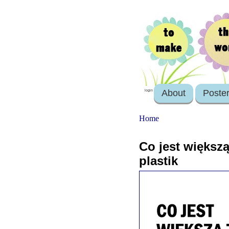
About
Poste
login
Home
Co jest większ
plastik