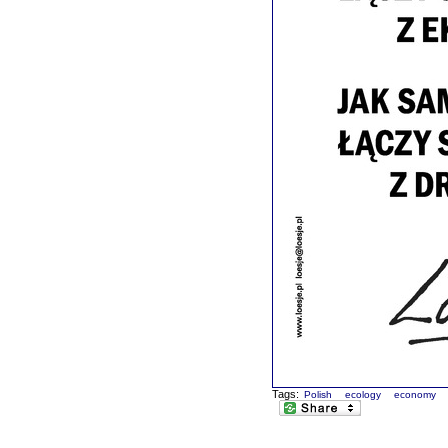
Tags:
Polish
ecology
economy