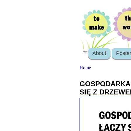
About
Poste
login
Home
GOSPODARKA 
SIĘ Z DRZEW