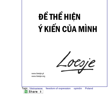
Tags:
Vietnamese
freedom of expression
opinión
Poland