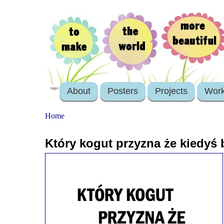
About
Posters
Projects
Wor
login
Home
Który kogut przyzna że kiedyś 