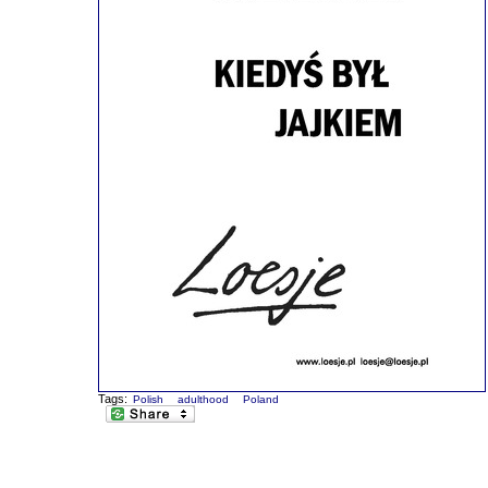
Tags:
Polish
adulthood
Poland