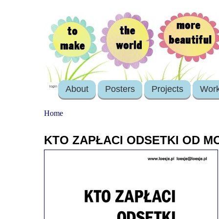
About
Posters
Projects
Wor
login
Home
KTO ZAPŁACI ODSETKI OD M