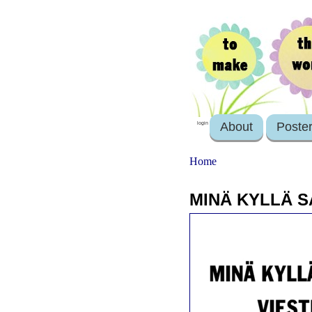
About
Poste
login
Home
MINÄ KYLLÄ S