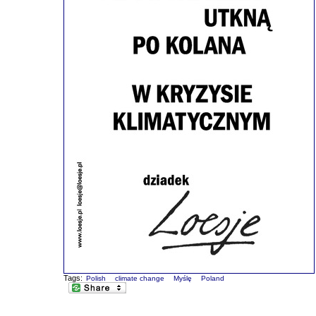
Tags:
Polish
climate change
Myślę
Poland