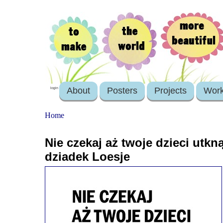
About
Posters
Projects
Wor
login
Home
Nie czekaj aż twoje dzieci utkn
dziadek Loesje