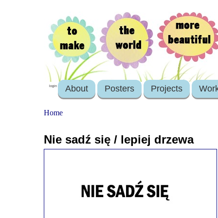
About
Posters
Projects
Wor
login
Home
Nie sadź się / lepiej drzewa