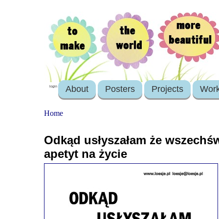
About
Posters
Projects
Wor
login
Home
Odkąd usłyszałam że wszechśw
apetyt na życie