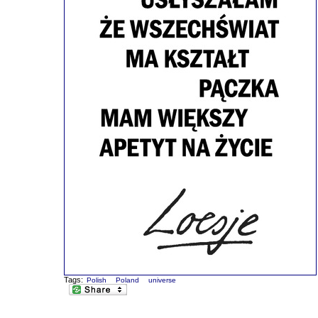
Tags:
Polish
Poland
universe