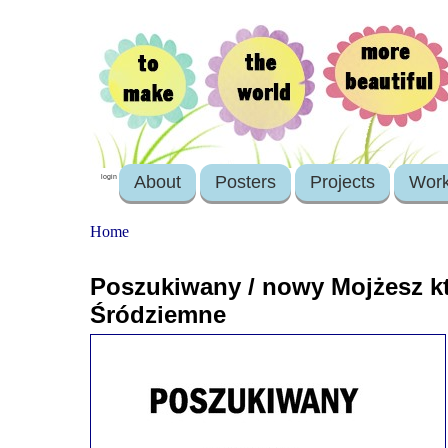
About
Posters
Projects
Wor
login
Home
Poszukiwany / nowy Mojżesz k
Śródziemne