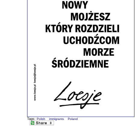
Tags:
Polish
immigrants
Poland