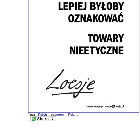
Tags:
Polish
economy
Poland