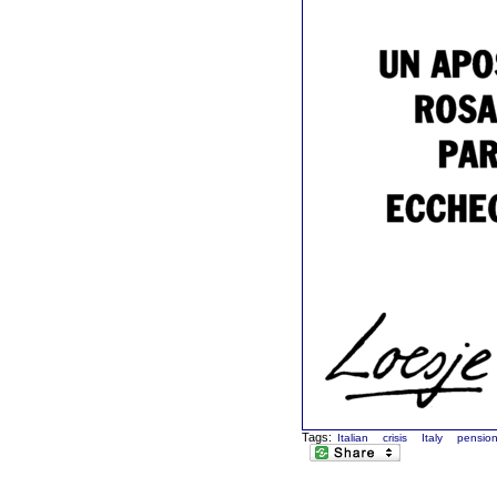
Tags:
Italian
crisis
Italy
pension