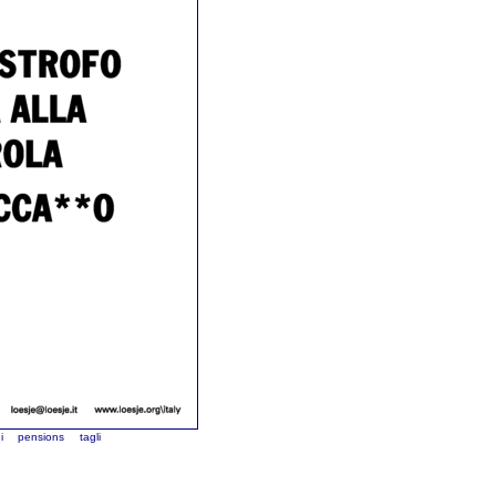
i
pensions
tagli