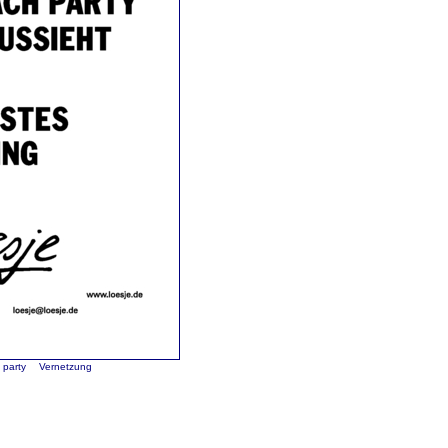
party
Vernetzung