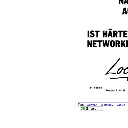
Tags:
German
Germany
Janun