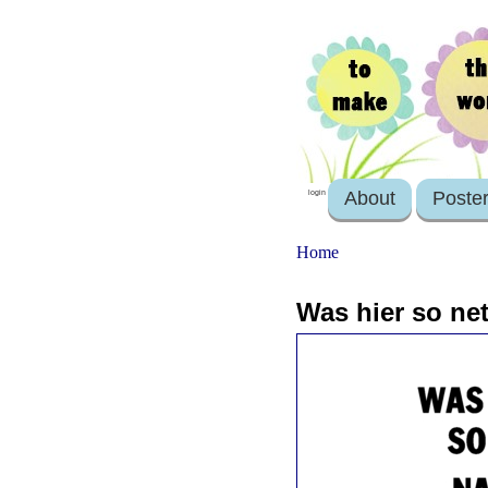
About
Poste
login
Home
Was hier so net