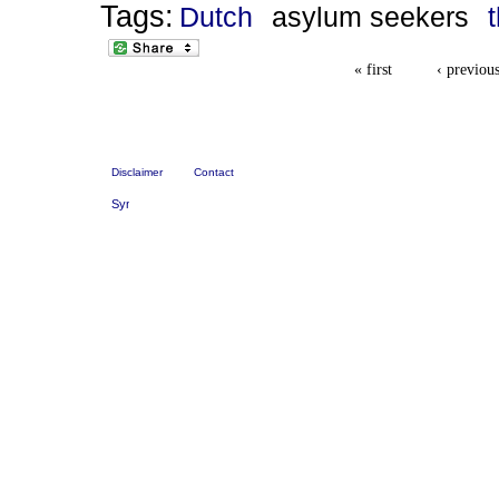
Tags:
Dutch
asylum seekers
« first
‹ previou
Disclaimer
Contact