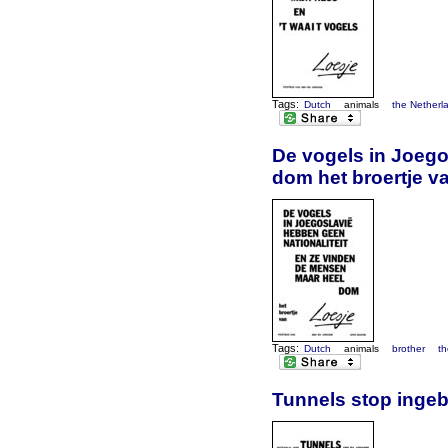
Tags:
Dutch
animals
the Netherl
De vogels in Joego
dom het broertje v
Tags:
Dutch
animals
brother
t
Tunnels stop ingebl