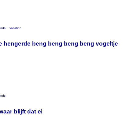
ands
vacation
 hengerde beng beng beng beng vogeltje
ands
aar blijft dat ei