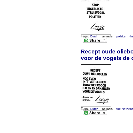
Tags:
Dutch
animals
politics
th
Recept oude oliebo
voor de vogels de
Tags:
Dutch
animals
the Netherl