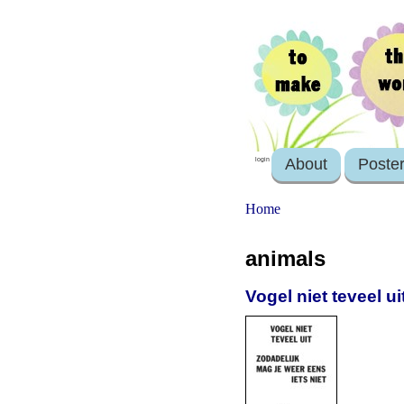
About
Poste
login
Home
animals
Vogel niet teveel u