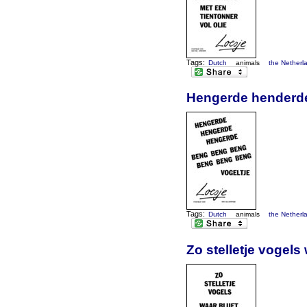
Tags:
Dutch
animals
the Netherl
Hengerde henderde
Tags:
Dutch
animals
the Netherl
Zo stelletje vogels w