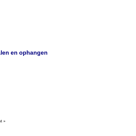
halen en ophangen
st »