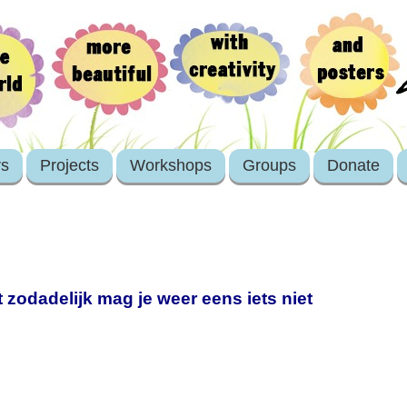
rs
Projects
Workshops
Groups
Donate
it zodadelijk mag je weer eens iets niet