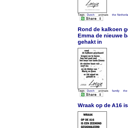
Tags:
Dutch
animals
the Netherl
Rond de kalkoen ge
Emma de nieuwe baa
gehakt in
Tags:
Dutch
animals
family
the
Wraak op de A16 is