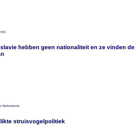
ands
slavie hebben geen nationaliteit en ze vinden d
an
he Netherlands
ikte struisvogelpolitiek