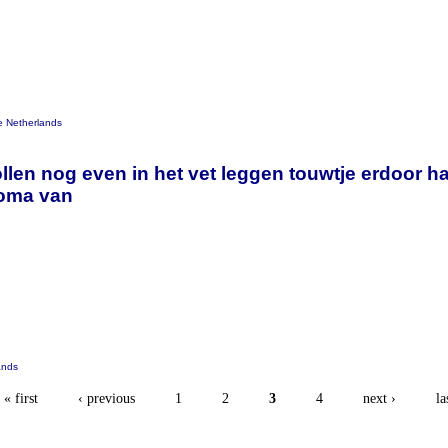
e Netherlands
llen nog even in het vet leggen touwtje erdoor 
 oma van
ands
« first
‹ previous
1
2
3
4
next ›
la