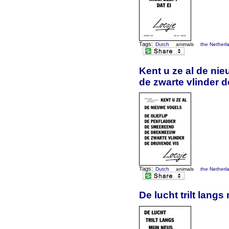
Tags:
Dutch
animals
the Netherl
Kent u ze al de ni
de zwarte vlinder d
Tags:
Dutch
animals
the Netherl
De lucht trilt langs