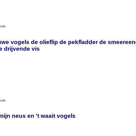
ands
euwe vogels de olieflip de pekfladder de smeere
e drijvende vis
ands
 mijn neus en 't waait vogels