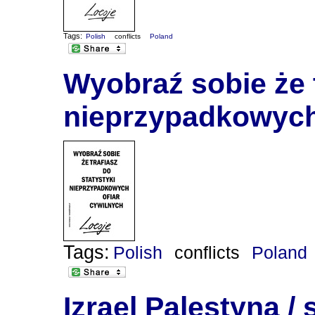
Tags:
Polish
conflicts
Poland
Wyobraź sobie że t
nieprzypadkowych
Tags:
Polish
conflicts
Poland
Izrael Palestyna /