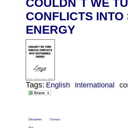
COULDN`T WE T
CONFLICTS INTO
ENERGY
Tags:
English
International
co
Disclaimer
Contact