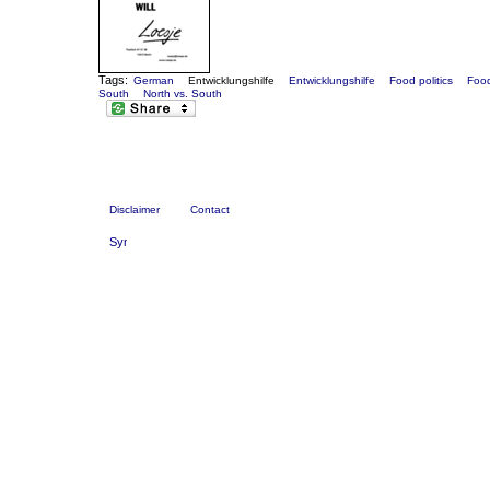
Tags:
German
Entwicklungshilfe
Entwicklungshilfe
Food politics
Food
South
North vs. South
Disclaimer
Contact