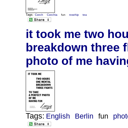
Tags:
Czech
Czechia
fun
rosehip
tea
it took me two ho
breakdown three fl
photo of me havin
Tags:
English
Berlin
fun
phot