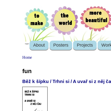
About
Posters
Projects
Wor
login
Home
fun
Běž k šípku / Trhni si / A uvař si z něj ča