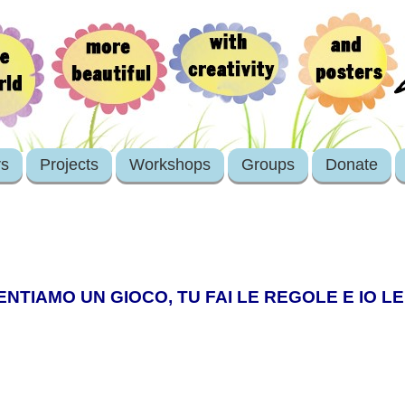
rs
Projects
Workshops
Groups
Donate
NTIAMO UN GIOCO, TU FAI LE REGOLE E IO L