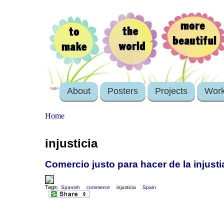
About
Posters
Projects
Wor
login
Home
injusticia
Comercio justo para hacer de la injust
Tags:
Spanish
commerce
injusticia
Spain