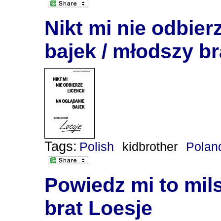
Nikt mi nie odbier
bajek / młodszy br
Tags:
Polish
kidbrother
Polan
Powiedz mi to mil
brat Loesje