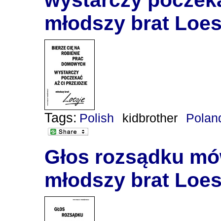
młodszy brat Loes
Tags:
Polish
kidbrother
Polan
Głos rozsądku mów
młodszy brat Loes