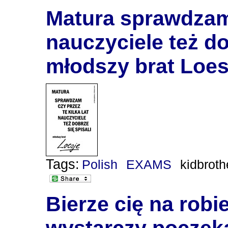
Matura sprawdzam c
nauczyciele też dob
młodszy brat Loes
Tags:
Polish
EXAMS
kidbroth
Bierze cię na rob
wystarczy poczekać