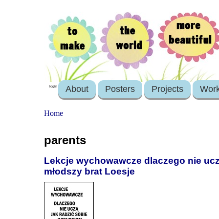
About
Posters
Projects
Wor
login
Home
parents
Lekcje wychowawcze dlaczego nie uczą 
młodszy brat Loesje