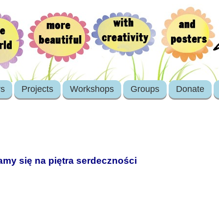
rs
Projects
Workshops
Groups
Donate
my się na piętra serdeczności