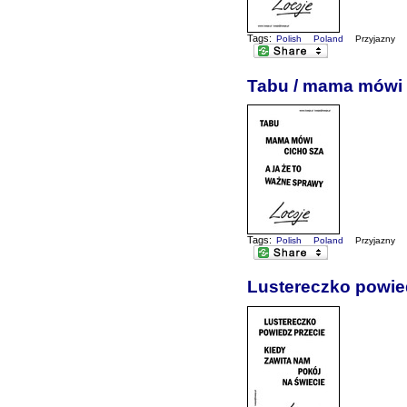
Tags:
Polish
Poland
Przyjazny
Tabu / mama mówi c
Tags:
Polish
Poland
Przyjazny
Lustereczko powied