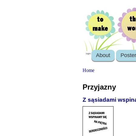
About
Poste
login
Home
Przyjazny
Z sąsiadami wspina