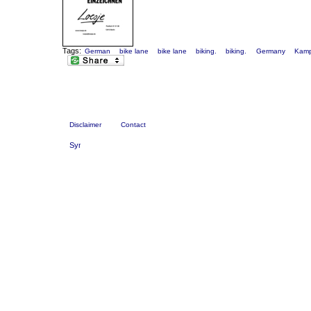
Tags:
German
bike lane
bike lane
biking.
biking.
Germany
Kamp
Disclaimer
Contact