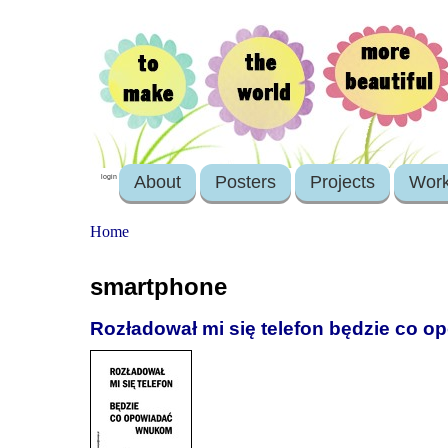
About
Posters
Projects
Wor
login
Home
smartphone
Rozładował mi się telefon będzie co