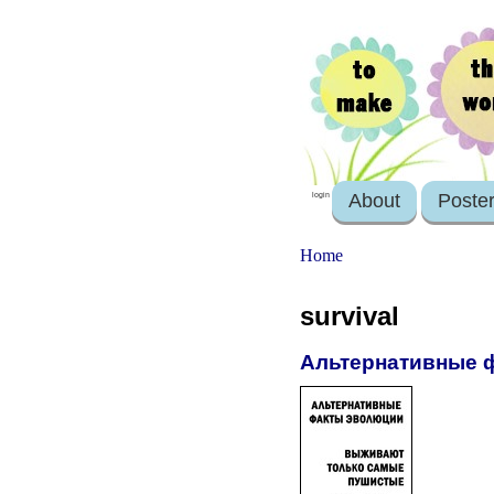
About
Poste
login
Home
survival
Альтернативные 