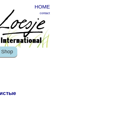
HOME
contact
Shop
шистые