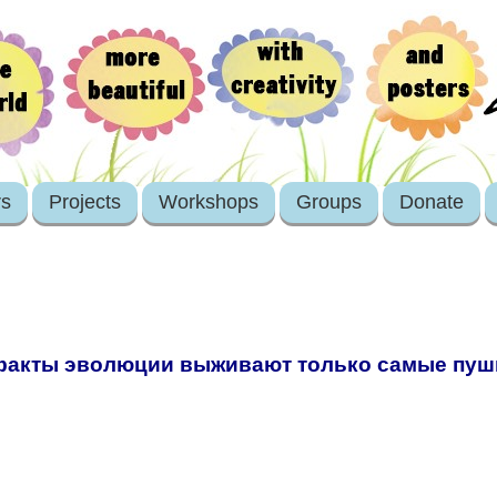
rs
Projects
Workshops
Groups
Donate
факты эволюции выживают только самые пу