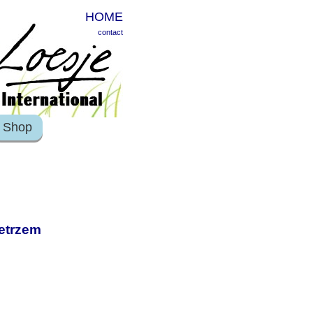
HOME
contact
Shop
etrzem