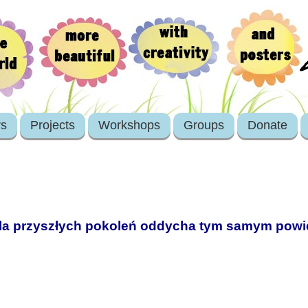
rs
Projects
Workshops
Groups
Donate
dla przyszłych pokoleń oddycha tym samym powi