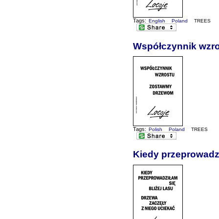
Tags:
English
Poland
TREES
Współczynnik wzr
Tags:
Polish
Poland
TREES
Kiedy przeprowadził