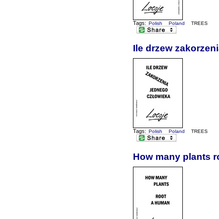
Tags:
Polish
Poland
TREES
Ile drzew zakorzen
Tags:
Polish
Poland
TREES
How many plants r