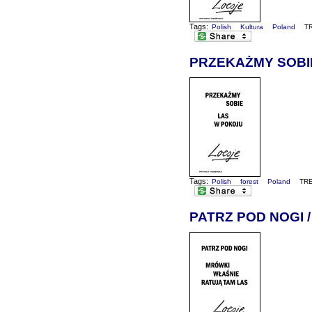
Tags:
Polish
Kultura
Poland
T
PRZEKAŻMY SOBI
Tags:
Polish
forest
Poland
TR
PATRZ POD NOGI 