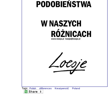
Tags:
Polish
differences
Kreatywność
Poland