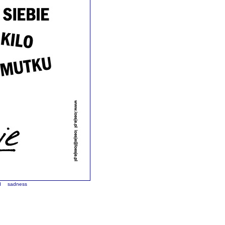
d
sadness