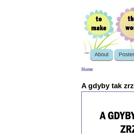
About
Poste
login
Home
A gdyby tak zrz