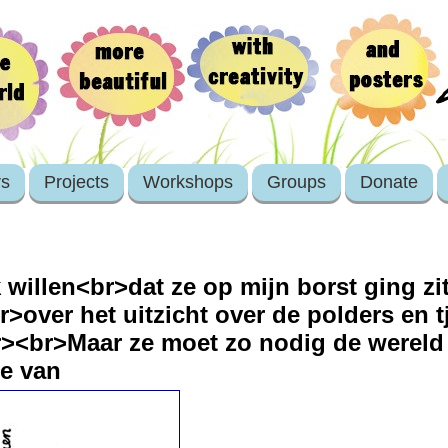
rs
Projects
Workshops
Groups
Donate
ik willen<br>dat ze op mijn borst ging z
br>over het uitzicht over de polders en
br><br>Maar ze moet zo nodig de wereld
je van