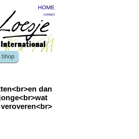
HOME
contact
Shop
itten<br>en dan
 tjonge<br>wat
 veroveren<br>