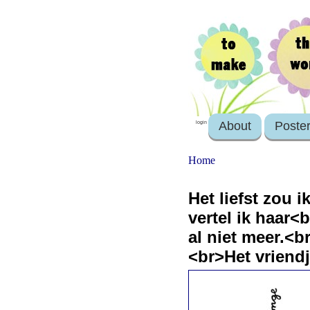
About
Poste
login
Home
Het liefst zou 
vertel ik haar<
al niet meer.<
<br>Het vriend