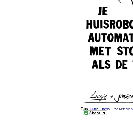
Tags:
Dutch
family
the Netherlan