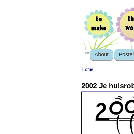
About
Poste
login
Home
2002 Je huisrob