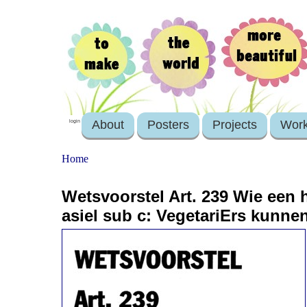
About
Posters
Projects
Wor
login
Home
Wetsvoorstel Art. 239 Wie een h
asiel sub c: VegetariErs kunne