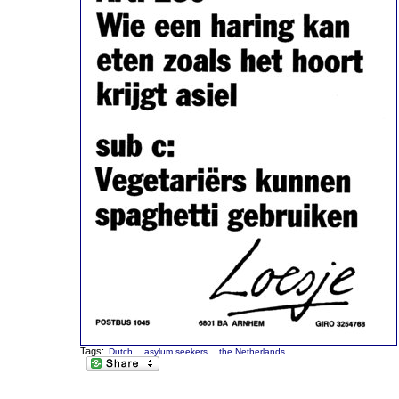
Tags:
Dutch
asylum seekers
the Netherlands