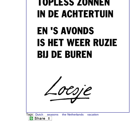
Tags:
Dutch
seasons
the Netherlands
vacation