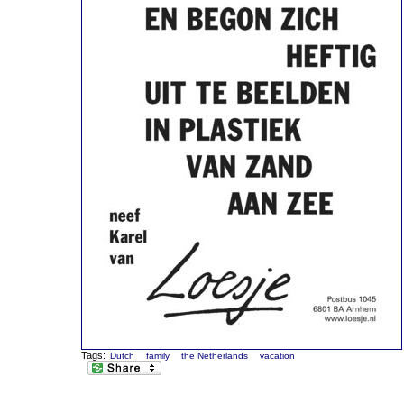
Tags:
Dutch
family
the Netherlands
vacation