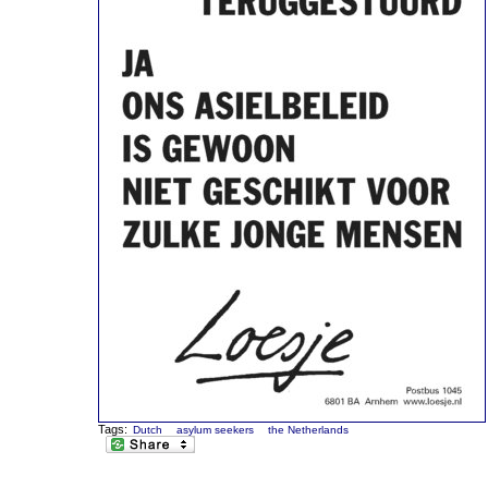
Tags:
Dutch
asylum seekers
the Netherlands