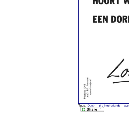
Tags:
Dutch
the Netherlands
war