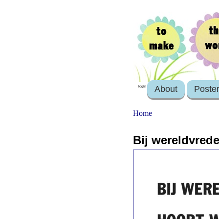
About
Poste
login
Home
Bij wereldvred