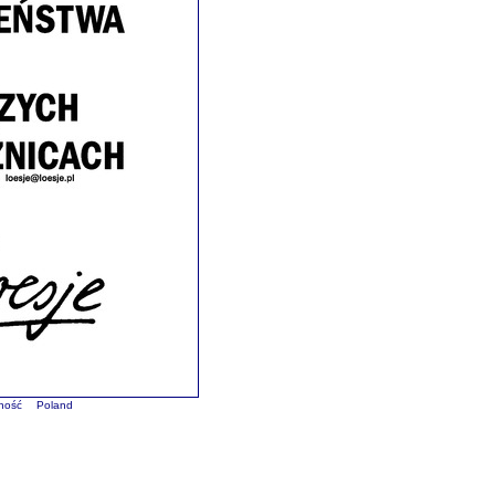
ność
Poland