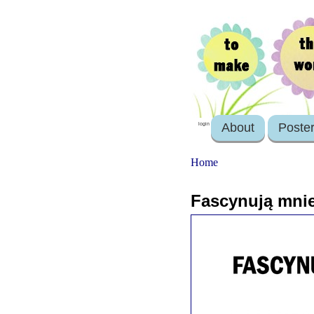
About
Poste
login
Home
Fascynują mni