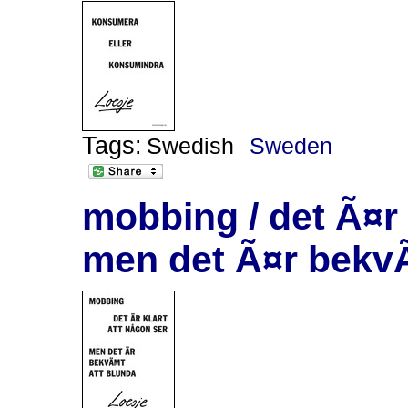
Tags:
Swedish
Sweden
mobbing / det Ã¤r 
men det Ã¤r bekvÃ