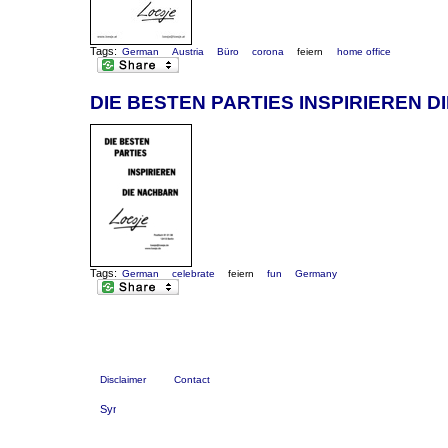
Tags:
German
Austria
Büro
corona
feiern
home office
DIE BESTEN PARTIES INSPIRIEREN 
Tags:
German
celebrate
feiern
fun
Germany
Disclaimer
Contact