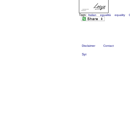
Tags:
Italian
egualità
equality
Disclaimer
Contact