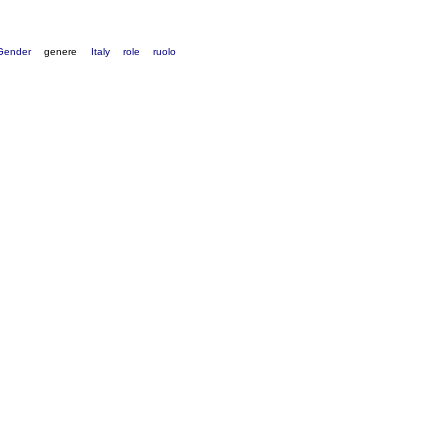
Gender
genere
Italy
role
ruolo