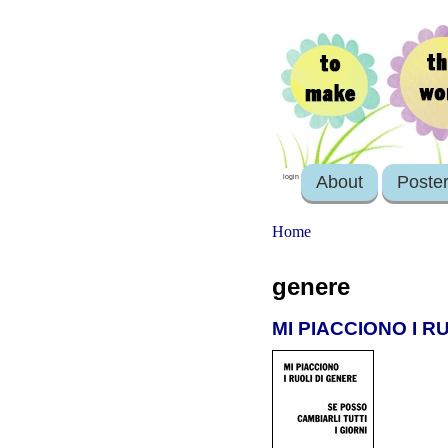
About
Poste
login
Home
genere
MI PIACCIONO I R