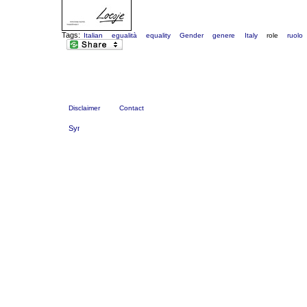
Tags:
Italian
egualità
equality
Gender
genere
Italy
role
ruolo
Disclaimer
Contact