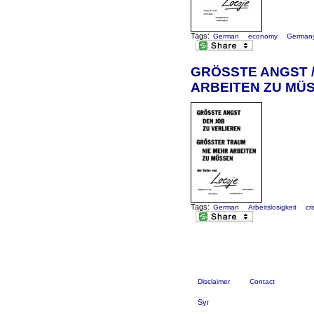
Tags:
German
economy
German
GRÖSSTE ANGST /
ARBEITEN ZU MÜSSE
Tags:
German
Arbeitslosigkeit
cri
Disclaimer
Contact