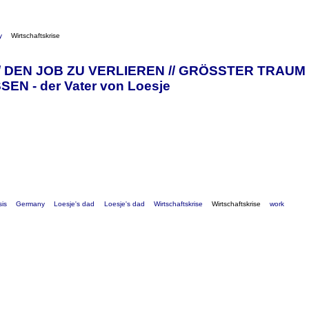
y
Wirtschaftskrise
 DEN JOB ZU VERLIEREN // GRÖSSTER TRAUM 
N - der Vater von Loesje
sis
Germany
Loesje's dad
Loesje's dad
Wirtschaftskrise
Wirtschaftskrise
work