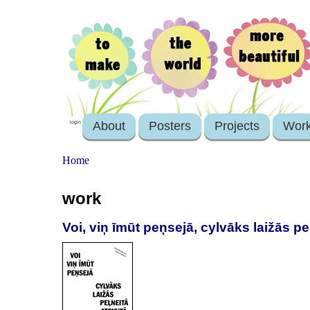
About
Posters
Projects
Wor
login
Home
work
Voi, viņ īmūt peņsejā, cylvāks laižās p