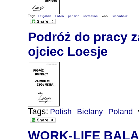
Tags:
Latgalian
Latvia
pension
recreation
work
workaholic
Podróż do pracy za
ojciec Loesje
Tags:
Polish
Bielany
Poland
WORK-LIFE BALA