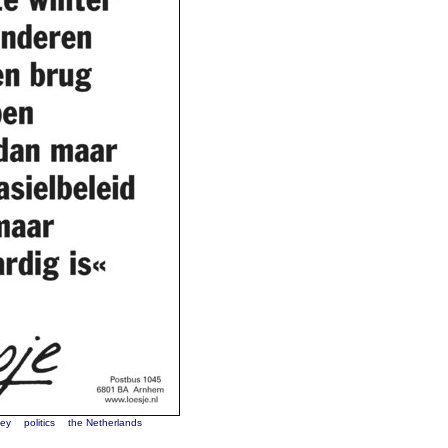
ey
politics
the Netherlands