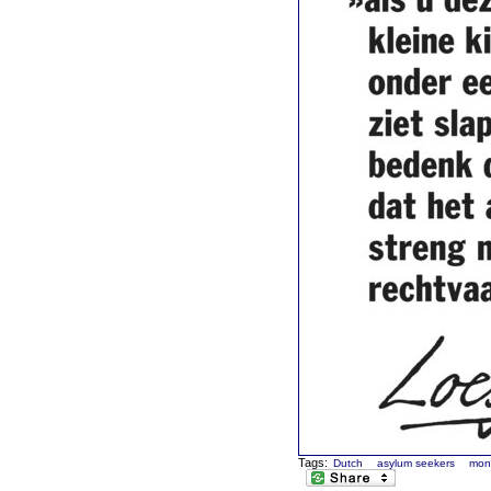
Tags:
Dutch
asylum seekers
mon