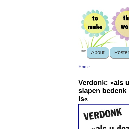
About
Poste
login
Home
Verdonk: »als u
slapen bedenk 
is«